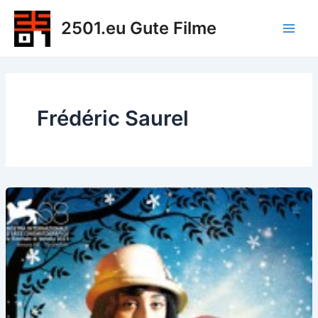
Zum
2501.eu Gute Filme
Inhalt
Main
springen
Men
Frédéric Saurel