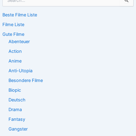
u
c
Beste Filme Liste
h
e
Filme Liste
n
n
Gute Filme
a
Abenteuer
c
Action
h
:
Anime
Anti-Utopia
Besondere Filme
Biopic
Deutsch
Drama
Fantasy
Gangster