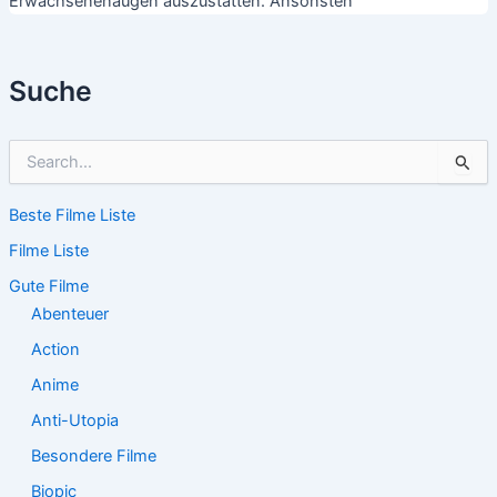
Erwachsenenaugen auszustatten. Ansonsten
Suche
S
u
c
Beste Filme Liste
h
e
Filme Liste
n
n
Gute Filme
a
Abenteuer
c
Action
h
:
Anime
Anti-Utopia
Besondere Filme
Biopic