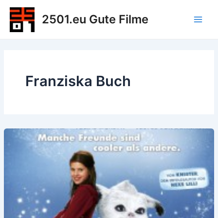
Zum
2501.eu Gute Filme
Inhalt
Main
springen
Men
Franziska Buch