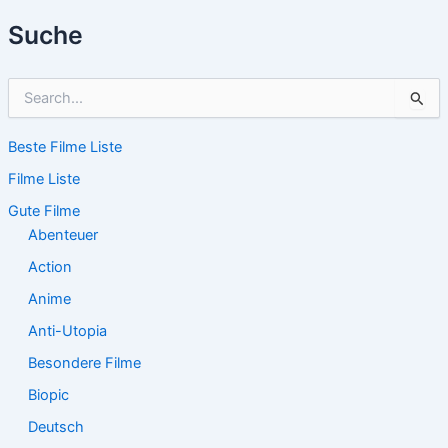
Suche
S
u
c
Beste Filme Liste
h
e
Filme Liste
n
n
Gute Filme
a
Abenteuer
c
Action
h
:
Anime
Anti-Utopia
Besondere Filme
Biopic
Deutsch