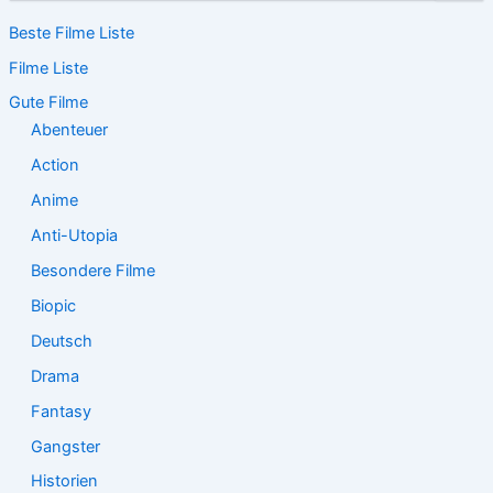
c
Beste Filme Liste
h
e
Filme Liste
n
n
Gute Filme
a
Abenteuer
c
Action
h
:
Anime
Anti-Utopia
Besondere Filme
Biopic
Deutsch
Drama
Fantasy
Gangster
Historien