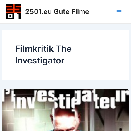
Zum
2501.eu Gute Filme
Inhalt
Main
springen
Men
Filmkritik The
Investigator