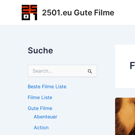
Zum
2501.eu Gute Filme
Inhalt
springen
Suche
F
S
u
c
h
Beste Filme Liste
e
Filme Liste
n
n
Gute Filme
a
c
Abenteuer
h
Action
: