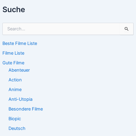
Suche
S
u
c
Beste Filme Liste
h
e
Filme Liste
n
n
Gute Filme
a
Abenteuer
c
Action
h
:
Anime
Anti-Utopia
Besondere Filme
Biopic
Deutsch