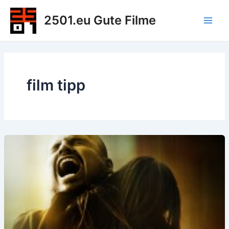
Zum
2501.eu Gute Filme
Inhalt
Main
springen
Men
film tipp