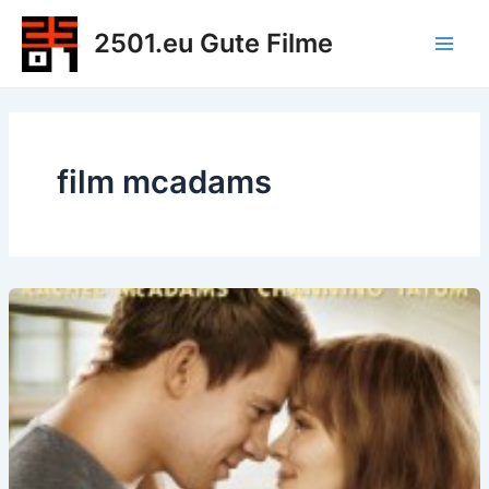
Zum
2501.eu Gute Filme
Inhalt
Main
springen
Men
film mcadams