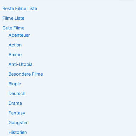
c
Beste Filme Liste
h
e
Filme Liste
n
n
Gute Filme
a
Abenteuer
c
Action
h
:
Anime
Anti-Utopia
Besondere Filme
Biopic
Deutsch
Drama
Fantasy
Gangster
Historien