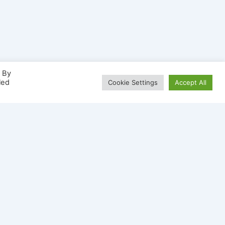
. By
led
Cookie Settings
Accept All