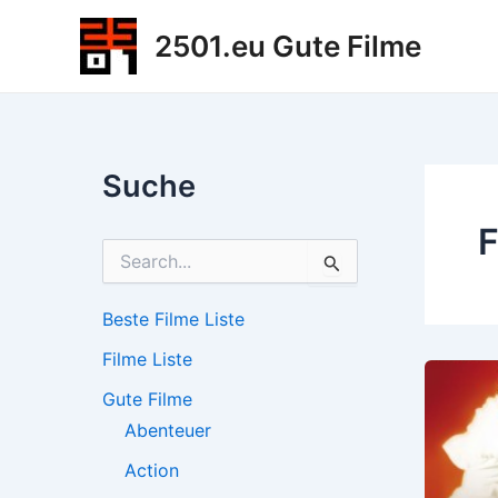
Zum
2501.eu Gute Filme
Inhalt
springen
Suche
F
S
u
c
h
Beste Filme Liste
e
Filme Liste
n
n
Gute Filme
a
c
Abenteuer
h
Action
: