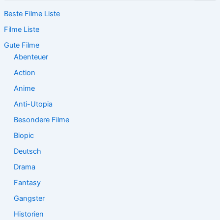
c
Beste Filme Liste
h
e
Filme Liste
n
n
Gute Filme
a
Abenteuer
c
Action
h
:
Anime
Anti-Utopia
Besondere Filme
Biopic
Deutsch
Drama
Fantasy
Gangster
Historien