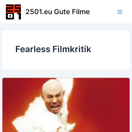
Zum
2501.eu Gute Filme
Inhalt
Main
springen
Men
Fearless Filmkritik