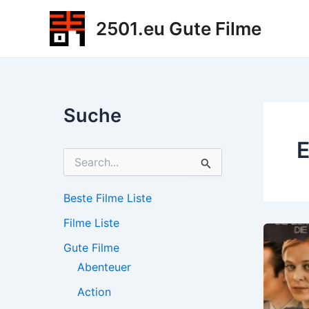
Zum
2501.eu Gute Filme
Inhalt
springen
Suche
E
S
u
c
h
Beste Filme Liste
e
Filme Liste
n
n
Gute Filme
a
c
Abenteuer
h
Action
: