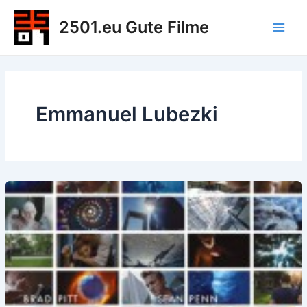
Zum
2501.eu Gute Filme
Inhalt
Main
springen
Men
Emmanuel Lubezki