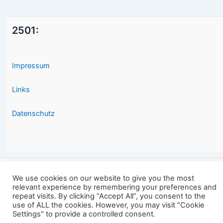
2501:
Impressum
Links
Datenschutz
We use cookies on our website to give you the most
Copyright © 2026 2501.eu Gute Filme |
relevant experience by remembering your preferences and
repeat visits. By clicking “Accept All”, you consent to the
use of ALL the cookies. However, you may visit "Cookie
Settings" to provide a controlled consent.