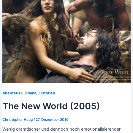
,
,
Abenteuer
Drama
Historien
The New World (2005)
Christopher Haug
/
27. Dezember 2010
Wenig dramtischer und dennoch hoch emotionalisierender