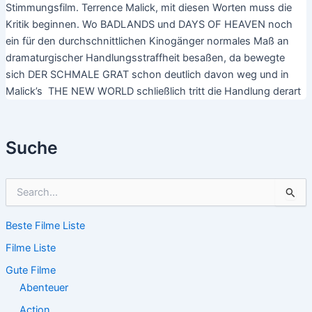
Stimmungsfilm. Terrence Malick, mit diesen Worten muss die
Kritik beginnen. Wo BADLANDS und DAYS OF HEAVEN noch
ein für den durchschnittlichen Kinogänger normales Maß an
dramaturgischer Handlungsstraffheit besaßen, da bewegte
sich DER SCHMALE GRAT schon deutlich davon weg und in
Malick’s THE NEW WORLD schließlich tritt die Handlung derart
Suche
S
u
c
Beste Filme Liste
h
e
Filme Liste
n
n
Gute Filme
a
Abenteuer
c
Action
h