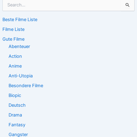
S
u
c
Beste Filme Liste
h
e
Filme Liste
n
n
Gute Filme
a
Abenteuer
c
Action
h
:
Anime
Anti-Utopia
Besondere Filme
Biopic
Deutsch
Drama
Fantasy
Gangster