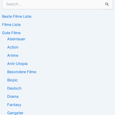
S
u
c
Beste Filme Liste
h
e
Filme Liste
n
n
Gute Filme
a
Abenteuer
c
Action
h
:
Anime
Anti-Utopia
Besondere Filme
Biopic
Deutsch
Drama
Fantasy
Gangster