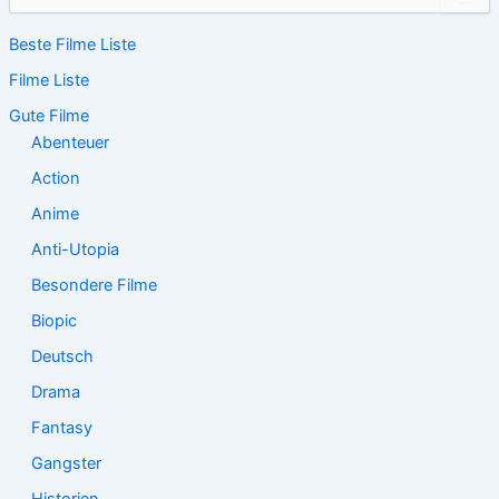
u
c
Beste Filme Liste
h
e
Filme Liste
n
n
Gute Filme
a
Abenteuer
c
Action
h
:
Anime
Anti-Utopia
Besondere Filme
Biopic
Deutsch
Drama
Fantasy
Gangster
Historien