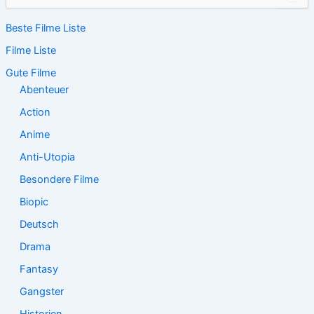
u
c
Beste Filme Liste
h
e
Filme Liste
n
n
Gute Filme
a
Abenteuer
c
Action
h
:
Anime
Anti-Utopia
Besondere Filme
Biopic
Deutsch
Drama
Fantasy
Gangster
Historien