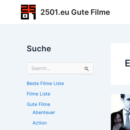
Zum
2501.eu Gute Filme
Inhalt
springen
Suche
E
S
u
c
h
Beste Filme Liste
e
Filme Liste
n
n
Gute Filme
a
c
Abenteuer
h
Action
: