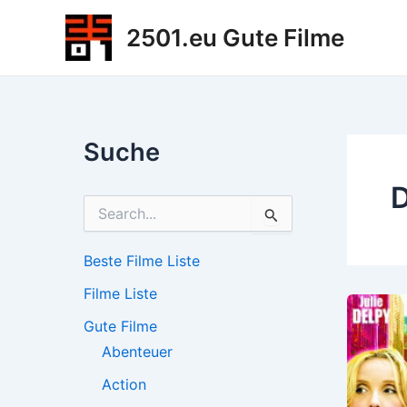
Zum
2501.eu Gute Filme
Inhalt
springen
Suche
D
S
u
c
h
Beste Filme Liste
e
Filme Liste
n
n
Gute Filme
a
c
Abenteuer
h
Action
: