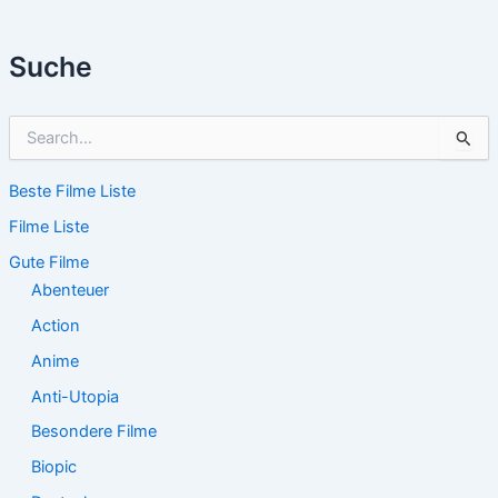
Suche
S
u
c
Beste Filme Liste
h
e
Filme Liste
n
n
Gute Filme
a
Abenteuer
c
Action
h
:
Anime
Anti-Utopia
Besondere Filme
Biopic