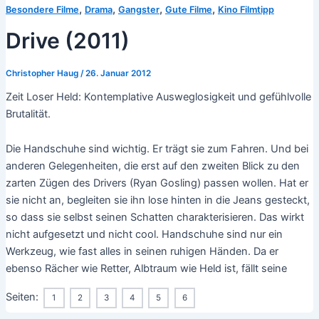
,
,
,
,
Besondere Filme
Drama
Gangster
Gute Filme
Kino Filmtipp
Drive (2011)
Christopher Haug
/
26. Januar 2012
Zeit Loser Held: Kontemplative Ausweglosigkeit und gefühlvolle
Brutalität.
Die Handschuhe sind wichtig. Er trägt sie zum Fahren. Und bei
anderen Gelegenheiten, die erst auf den zweiten Blick zu den
zarten Zügen des Drivers (Ryan Gosling) passen wollen. Hat er
sie nicht an, begleiten sie ihn lose hinten in die Jeans gesteckt,
so dass sie selbst seinen Schatten charakterisieren. Das wirkt
nicht aufgesetzt und nicht cool. Handschuhe sind nur ein
Werkzeug, wie fast alles in seinen ruhigen Händen. Da er
ebenso Rächer wie Retter, Albtraum wie Held ist, fällt seine
Seiten:
1
2
3
4
5
6