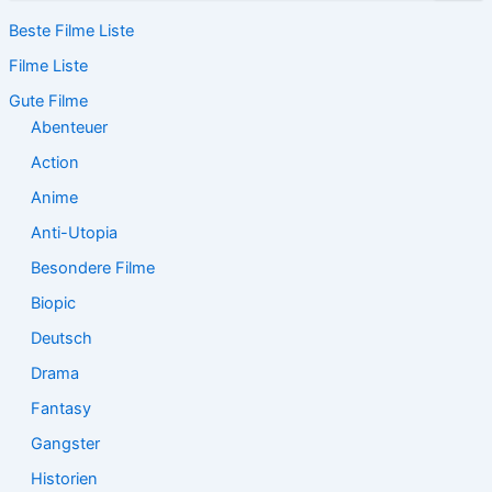
c
Beste Filme Liste
h
e
Filme Liste
n
n
Gute Filme
a
Abenteuer
c
Action
h
:
Anime
Anti-Utopia
Besondere Filme
Biopic
Deutsch
Drama
Fantasy
Gangster
Historien