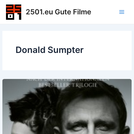
Zum
2501.eu Gute Filme
Inhalt
Main
springen
Men
Donald Sumpter