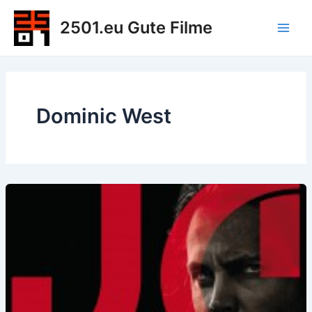
Zum
2501.eu Gute Filme
Inhalt
Main
springen
Men
Dominic West