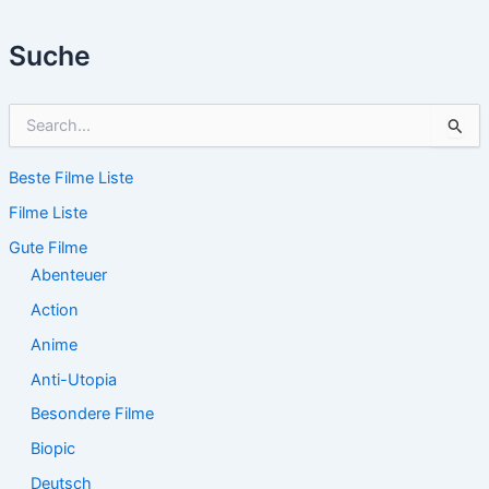
Suche
S
u
c
Beste Filme Liste
h
e
Filme Liste
n
n
Gute Filme
a
Abenteuer
c
Action
h
:
Anime
Anti-Utopia
Besondere Filme
Biopic
Deutsch