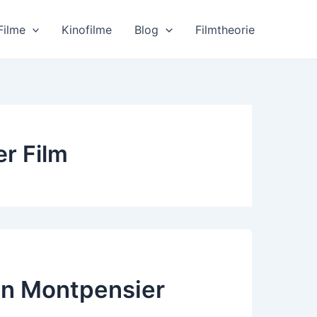
Filme
Kinofilme
Blog
Filmtheorie
r Film
on Montpensier