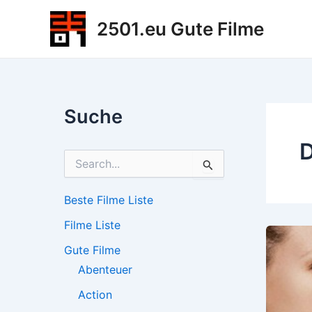
Zum
2501.eu Gute Filme
Inhalt
springen
Suche
D
S
u
c
h
Beste Filme Liste
e
Filme Liste
n
n
Gute Filme
a
c
Abenteuer
h
Action
: