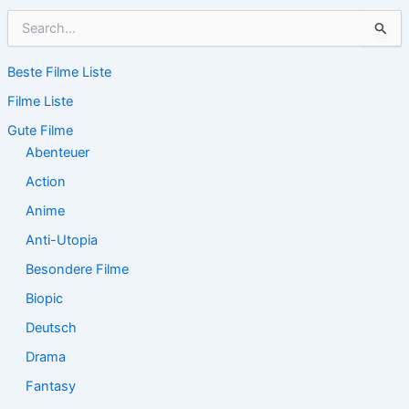
S
u
c
Beste Filme Liste
h
e
Filme Liste
n
n
Gute Filme
a
Abenteuer
c
Action
h
:
Anime
Anti-Utopia
Besondere Filme
Biopic
Deutsch
Drama
Fantasy