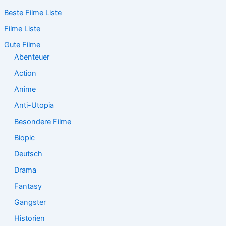
c
Beste Filme Liste
h
e
Filme Liste
n
n
Gute Filme
a
Abenteuer
c
Action
h
:
Anime
Anti-Utopia
Besondere Filme
Biopic
Deutsch
Drama
Fantasy
Gangster
Historien