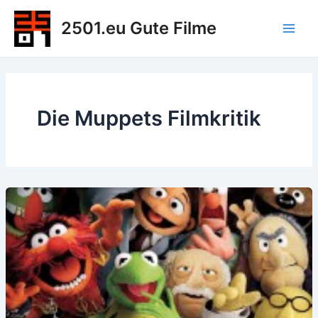
Zum
2501.eu Gute Filme
Inhalt
Main
springen
Men
Die Muppets Filmkritik