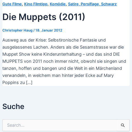
,
,
,
Gute Filme
Kino Filmtipp
Komödie
Satire, Persiflage, Schwarz
Die Muppets (2011)
Christopher Haug
/
18. Januar 2012
Ausweg aus der Krise: Selbstironische Fantasie und
ausgelassenes Lachen. Anders als die Sesamstrasse war die
Muppet Show keine Kinderunterhaltung – und das sind DIE
MUPPETS von 2011 noch immer nicht, obwohl sie singen und
tanzen, hoffen und bangen und die Welt in ein Märchenland
verwandeln, in welchem man hinter jeder Ecke auf Mary
Poppins zu […]
Suche
S
u