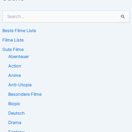
S
u
c
Beste Filme Liste
h
e
Filme Liste
n
n
Gute Filme
a
Abenteuer
c
Action
h
:
Anime
Anti-Utopia
Besondere Filme
Biopic
Deutsch
Drama
Fantasy