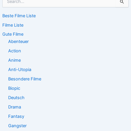
u
c
Beste Filme Liste
h
e
Filme Liste
n
n
Gute Filme
a
Abenteuer
c
Action
h
:
Anime
Anti-Utopia
Besondere Filme
Biopic
Deutsch
Drama
Fantasy
Gangster