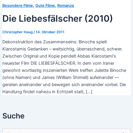
,
,
Besondere Filme
Gute Filme
Romanze
Die Liebesfälscher (2010)
Christopher Haug
/
14. Oktober 2011
Dekonstruktion des Zusammenseins: Binoche spielt
Kiarostamis Gedanken – weitsichtig, überraschend, schwer.
Zwischen Original und Kopie pendelt Abbas Kiarostami‘s
neuester Film DIE LIEBESFÄLSCHER. In dem vom Iraner
gewohnt wortlastig inszenierten Werk treffen Juliette Binoche
(ohne Namen) und James (William Shimell) aufeinander —
geraten aneinander und bewegen sich aneinander vorbei. Die
Handlung findet nahezu in Echtzeit statt, […]
Suche
S