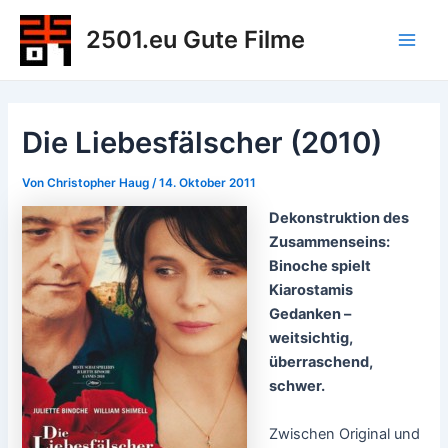
Zum
2501.eu Gute Filme
Inhalt
Main
springen
Men
Die Liebesfälscher (2010)
Von
Christopher Haug
/
14. Oktober 2011
Dekonstruktion des
Zusammenseins:
Binoche spielt
Kiarostamis
Gedanken –
weitsichtig,
überraschend,
schwer.
Zwischen Original und