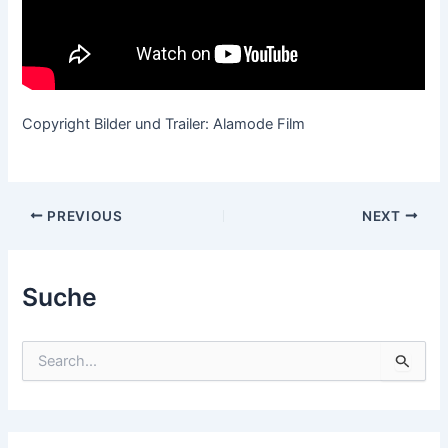
Copyright Bilder und Trailer: Alamode Film
Post
PREVIOUS
NEXT
navigation
Suche
S
u
c
h
e