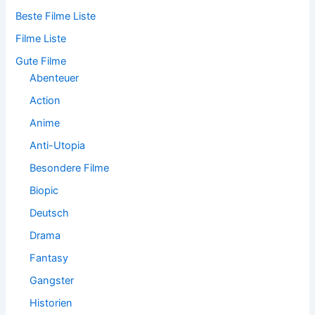
n
n
Beste Filme Liste
a
Filme Liste
c
h
Gute Filme
:
Abenteuer
Action
Anime
Anti-Utopia
Besondere Filme
Biopic
Deutsch
Drama
Fantasy
Gangster
Historien