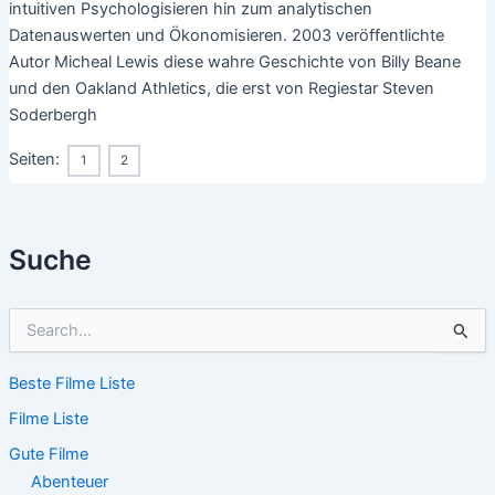
intuitiven Psychologisieren hin zum analytischen
Datenauswerten und Ökonomisieren. 2003 veröffentlichte
Autor Micheal Lewis diese wahre Geschichte von Billy Beane
und den Oakland Athletics, die erst von Regiestar Steven
Soderbergh
Seiten:
1
2
Suche
S
u
c
Beste Filme Liste
h
e
Filme Liste
n
n
Gute Filme
a
Abenteuer
c