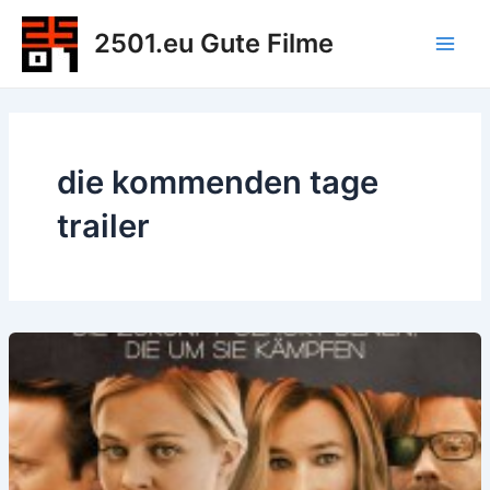
Zum
2501.eu Gute Filme
Inhalt
Main
springen
Men
die kommenden tage
trailer