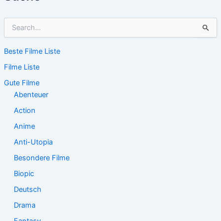
S
u
c
Beste Filme Liste
h
e
Filme Liste
n
n
Gute Filme
a
Abenteuer
c
Action
h
:
Anime
Anti-Utopia
Besondere Filme
Biopic
Deutsch
Drama
Fantasy