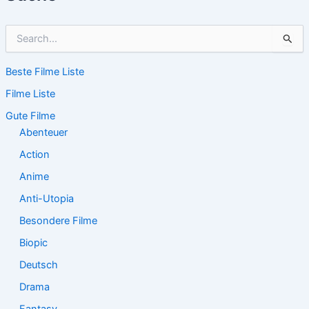
S
u
c
Beste Filme Liste
h
e
Filme Liste
n
n
Gute Filme
a
Abenteuer
c
Action
h
:
Anime
Anti-Utopia
Besondere Filme
Biopic
Deutsch
Drama
Fantasy