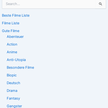
S
u
c
Beste Filme Liste
h
e
Filme Liste
n
n
Gute Filme
a
Abenteuer
c
Action
h
:
Anime
Anti-Utopia
Besondere Filme
Biopic
Deutsch
Drama
Fantasy
Gangster