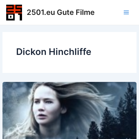
Zum
2501.eu Gute Filme
Inhalt
Main
springen
Men
Dickon Hinchliffe