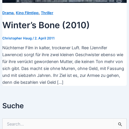
,
,
Drama
Kino Filmtipp
Thriller
Winter’s Bone (2010)
Christopher Haug
/
2. April 2011
Nüchterner Film in kalter, trockener Luft. Ree (Jennifer
Lawrence) sorgt für ihre zwei kleinen Geschwister ebenso wie
für ihre verrückt gewordenen Mutter, die keinen Ton mehr von
sich gibt. Das macht sie ohne Murren, ohne Geld, mit Fassung
und mit siebzehn Jahren. Ihr Ziel ist es, zur Armee zu gehen,
denn die bezahlen viel Geld […]
Suche
S
u