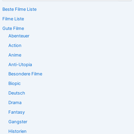
c
Beste Filme Liste
h
e
Filme Liste
n
n
Gute Filme
a
Abenteuer
c
Action
h
:
Anime
Anti-Utopia
Besondere Filme
Biopic
Deutsch
Drama
Fantasy
Gangster
Historien