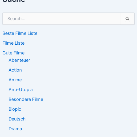
S
u
c
Beste Filme Liste
h
e
Filme Liste
n
n
Gute Filme
a
Abenteuer
c
Action
h
:
Anime
Anti-Utopia
Besondere Filme
Biopic
Deutsch
Drama