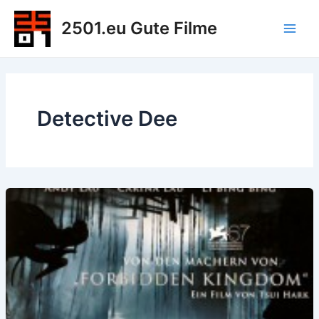
Zum
2501.eu Gute Filme
Inhalt
Main
springen
Men
Detective Dee