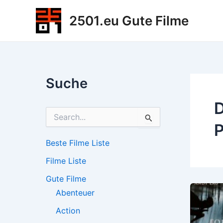
Zum
2501.eu Gute Filme
Inhalt
springen
Suche
D
S
u
c
h
Beste Filme Liste
e
Filme Liste
n
n
Gute Filme
a
c
Abenteuer
h
Action
: