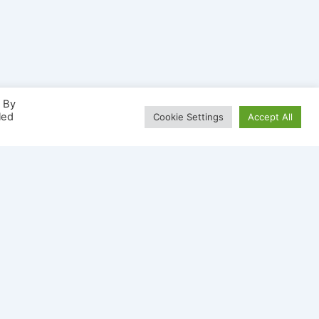
. By
led
Cookie Settings
Accept All