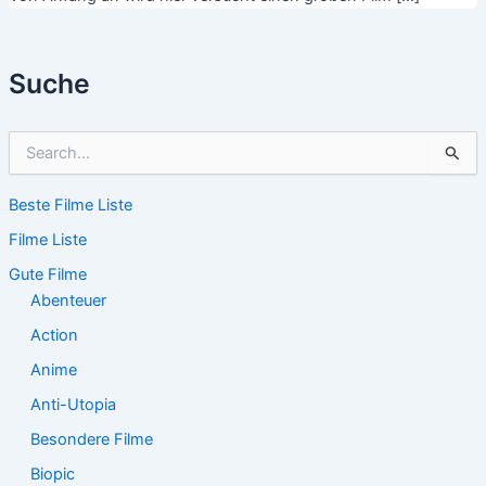
Suche
S
u
c
Beste Filme Liste
h
e
Filme Liste
n
n
Gute Filme
a
Abenteuer
c
Action
h
:
Anime
Anti-Utopia
Besondere Filme
Biopic