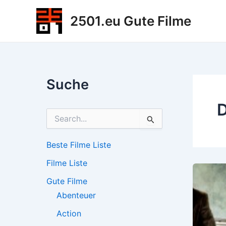
Zum
2501.eu Gute Filme
Inhalt
springen
Suche
D
S
u
c
h
Beste Filme Liste
e
Filme Liste
n
n
Gute Filme
a
c
Abenteuer
h
Action
: