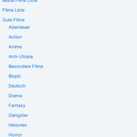
Beste Filme Liste
h
e
Filme Liste
n
n
Gute Filme
a
Abenteuer
c
Action
h
:
Anime
Anti-Utopia
Besondere Filme
Biopic
Deutsch
Drama
Fantasy
Gangster
Historien
Horror