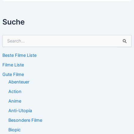
Suche
S
u
c
Beste Filme Liste
h
e
Filme Liste
n
n
Gute Filme
a
Abenteuer
c
Action
h
:
Anime
Anti-Utopia
Besondere Filme
Biopic