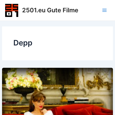
Zum
2501.eu Gute Filme
Inhalt
Main
springen
Men
Depp