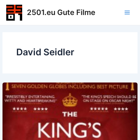
Zum
2501.eu Gute Filme
Inhalt
Main
springen
Men
David Seidler