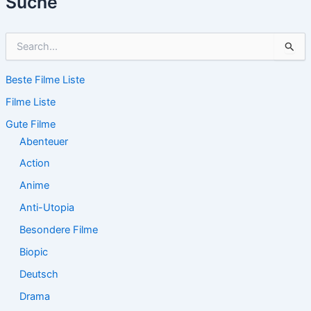
Suche
S
u
c
Beste Filme Liste
h
e
Filme Liste
n
n
Gute Filme
a
Abenteuer
c
Action
h
:
Anime
Anti-Utopia
Besondere Filme
Biopic
Deutsch
Drama