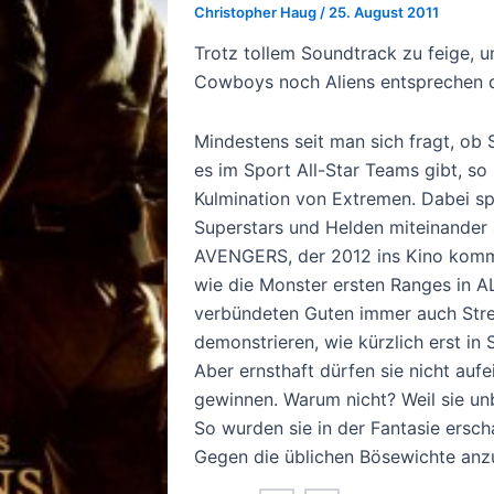
Christopher Haug
/
25. August 2011
Trotz tollem Soundtrack zu feige, 
Cowboys noch Aliens entsprechen 
Mindestens seit man sich fragt, ob 
es im Sport All-Star Teams gibt, so 
Kulmination von Extremen. Dabei spi
Superstars und Helden miteinander 
AVENGERS, der 2012 ins Kino komme
wie die Monster ersten Ranges in 
verbündeten Guten immer auch Strei
demonstrieren, wie kürzlich erst i
Aber ernsthaft dürfen sie nicht auf
gewinnen. Warum nicht? Weil sie unb
So wurden sie in der Fantasie ersch
Gegen die üblichen Bösewichte anzu