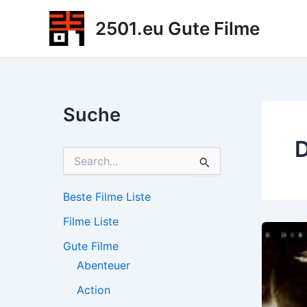
Zum
2501.eu Gute Filme
Inhalt
springen
Suche
D
S
u
c
h
Beste Filme Liste
e
Filme Liste
n
n
Gute Filme
a
c
Abenteuer
h
Action
: