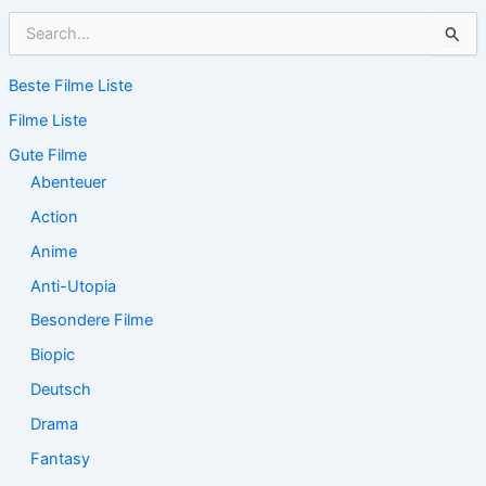
S
u
c
Beste Filme Liste
h
e
Filme Liste
n
n
Gute Filme
a
Abenteuer
c
Action
h
:
Anime
Anti-Utopia
Besondere Filme
Biopic
Deutsch
Drama
Fantasy