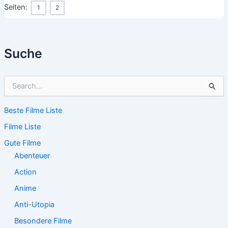
Seiten:
1
2
Suche
S
u
c
Beste Filme Liste
h
e
Filme Liste
n
n
Gute Filme
a
Abenteuer
c
Action
h
:
Anime
Anti-Utopia
Besondere Filme