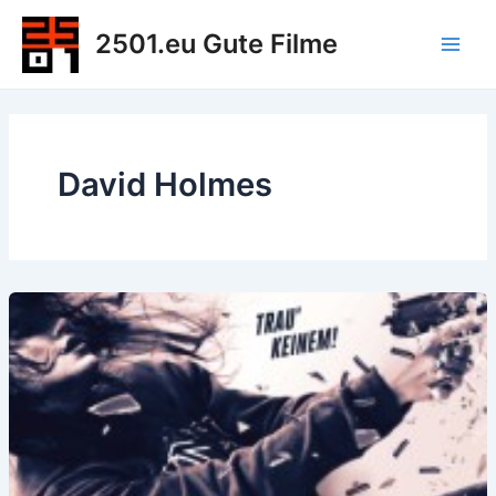
Zum
2501.eu Gute Filme
Inhalt
Main
springen
Men
David Holmes