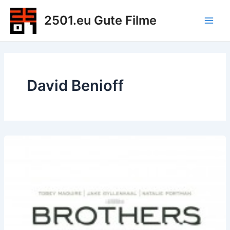
Zum
2501.eu Gute Filme
Inhalt
Main
springen
Men
David Benioff