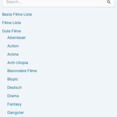
u
c
Beste Filme Liste
h
e
Filme Liste
n
n
Gute Filme
a
Abenteuer
c
Action
h
:
Anime
Anti-Utopia
Besondere Filme
Biopic
Deutsch
Drama
Fantasy
Gangster