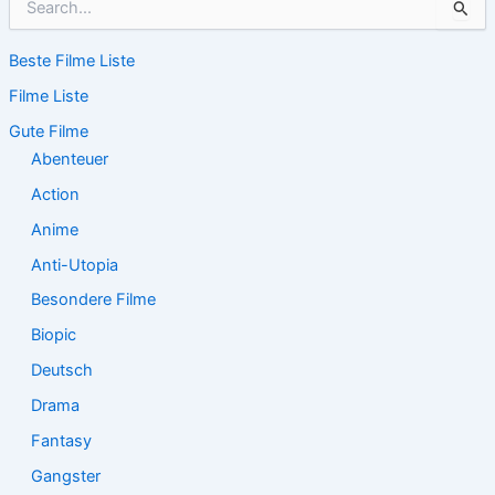
u
c
Beste Filme Liste
h
e
Filme Liste
n
n
Gute Filme
a
Abenteuer
c
Action
h
:
Anime
Anti-Utopia
Besondere Filme
Biopic
Deutsch
Drama
Fantasy
Gangster