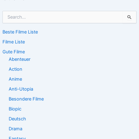
S
u
c
Beste Filme Liste
h
e
Filme Liste
n
n
Gute Filme
a
Abenteuer
c
Action
h
:
Anime
Anti-Utopia
Besondere Filme
Biopic
Deutsch
Drama
Fantasy