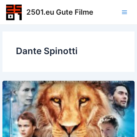
Zum
2501.eu Gute Filme
Inhalt
Main
springen
Men
Dante Spinotti