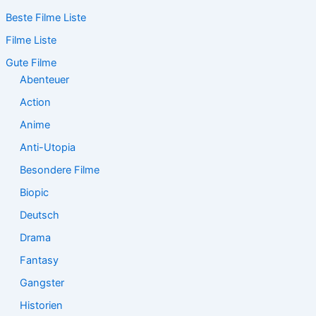
c
Beste Filme Liste
h
e
Filme Liste
n
n
Gute Filme
a
Abenteuer
c
Action
h
:
Anime
Anti-Utopia
Besondere Filme
Biopic
Deutsch
Drama
Fantasy
Gangster
Historien