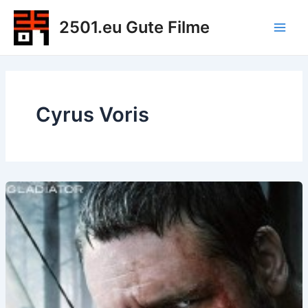
Zum
2501.eu Gute Filme
Inhalt
Main
springen
Men
Cyrus Voris