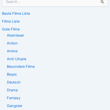
u
c
Beste Filme Liste
h
e
Filme Liste
n
n
Gute Filme
a
Abenteuer
c
Action
h
:
Anime
Anti-Utopia
Besondere Filme
Biopic
Deutsch
Drama
Fantasy
Gangster