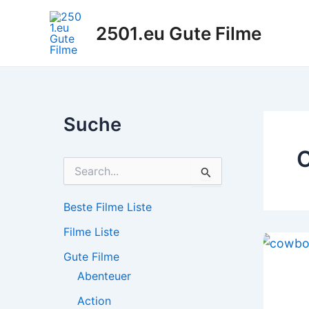
Zum
Inhalt
2501.eu Gute Filme
springen
Suche
C
S
u
c
h
Beste Filme Liste
e
Filme Liste
n
n
Gute Filme
a
c
Abenteuer
h
Action
: