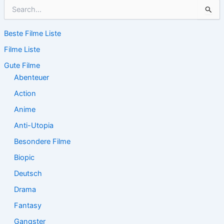
S
u
c
Beste Filme Liste
h
e
Filme Liste
n
n
Gute Filme
a
Abenteuer
c
Action
h
:
Anime
Anti-Utopia
Besondere Filme
Biopic
Deutsch
Drama
Fantasy
Gangster