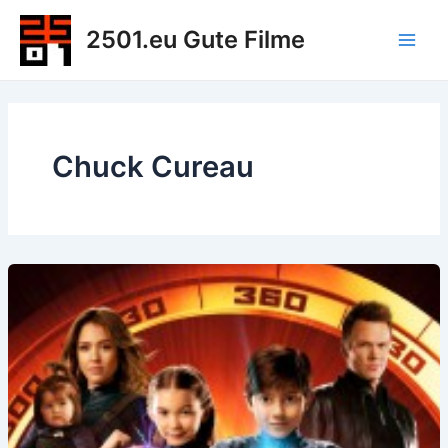
Zum
2501.eu Gute Filme
Inhalt
Main
springen
Men
Chuck Cureau