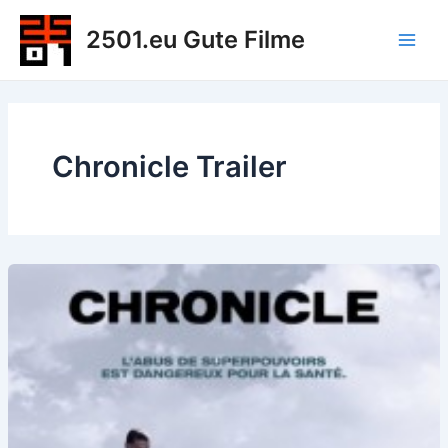
Zum
2501.eu Gute Filme
Inhalt
Main
springen
Men
Chronicle Trailer