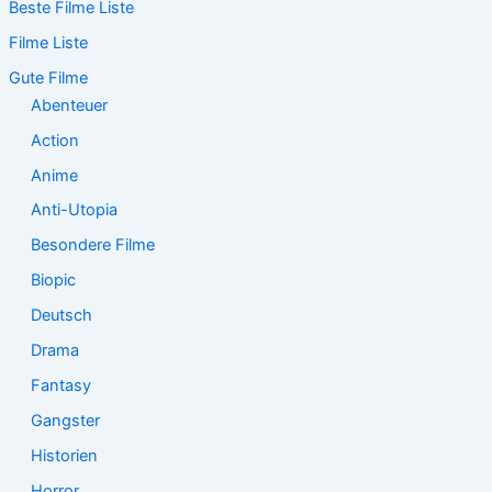
Beste Filme Liste
h
e
Filme Liste
n
n
Gute Filme
a
Abenteuer
c
Action
h
:
Anime
Anti-Utopia
Besondere Filme
Biopic
Deutsch
Drama
Fantasy
Gangster
Historien
Horror