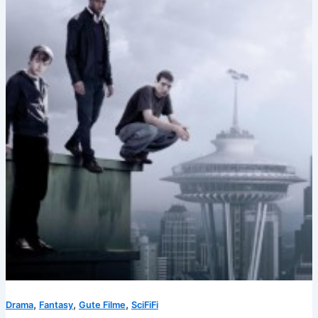
,
,
,
Drama
Fantasy
Gute Filme
SciFiFi