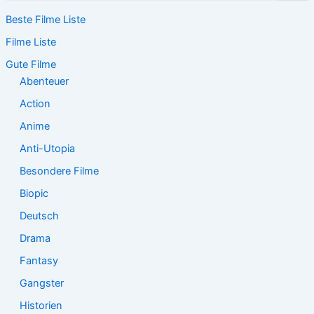
c
Beste Filme Liste
h
e
Filme Liste
n
n
Gute Filme
a
Abenteuer
c
Action
h
:
Anime
Anti-Utopia
Besondere Filme
Biopic
Deutsch
Drama
Fantasy
Gangster
Historien