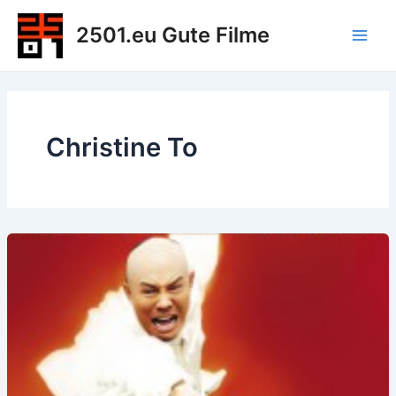
Zum
2501.eu Gute Filme
Inhalt
Main
springen
Men
Christine To